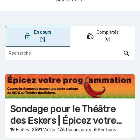
En cours
Complétés
lock_open
lock_clock
[1]
[9]
search
Sondage pour le Théâtre
des Eskers | Épicez votre
programmation!
19
Fiches
2591
Votes
176
Participants
6
Sections