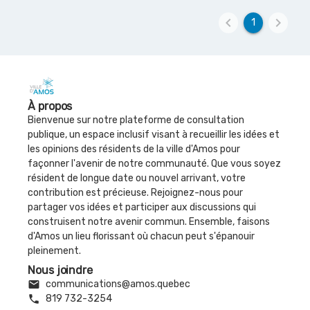
keyboard_arrow_left
keyboard_arrow_right
1
À propos
Bienvenue sur notre plateforme de consultation
publique, un espace inclusif visant à recueillir les idées et
les opinions des résidents de la ville d'Amos pour
façonner l'avenir de notre communauté. Que vous soyez
résident de longue date ou nouvel arrivant, votre
contribution est précieuse. Rejoignez-nous pour
partager vos idées et participer aux discussions qui
construisent notre avenir commun. Ensemble, faisons
d'Amos un lieu florissant où chacun peut s'épanouir
pleinement.
Nous joindre
email
communications@amos.quebec
phone
819 732-3254